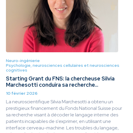
Neuro-ingénierie
Psychologie, neurosciences cellulaires et neurosciences
cognitives
Starting Grant du FNS: la chercheuse Silvia
Marchesotti conduira sa recherche...
10 février 2026
La neuroscientifique Silvia Marchesotti a obtenu un
prestigieux financement du Fonds National Suisse pour
sa recherche visant à décoder le langage interne des
patients incapables de s'exprimer, en utilisant une
interface cerveau-machine. Les troubles du langage,