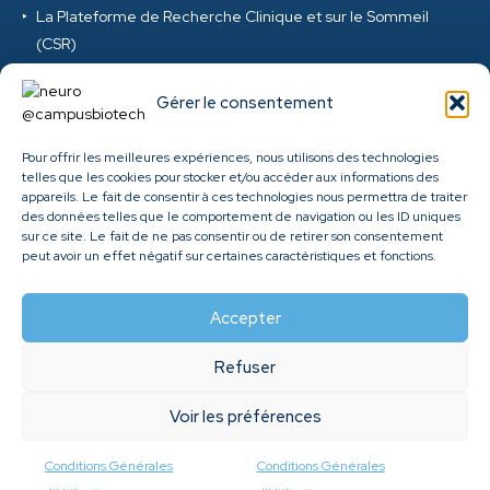
La Plateforme de Recherche Clinique et sur le Sommeil
(CSR)
La Plateforme de Réalité Virtuelle et d’Ingénierie Digitale
(VRD)
Gérer le consentement
La Plateforme de Neurosciences Précliniques (PNP)
La Plateforme M-EEG et Neuromod (MEG) au Campus
Pour offrir les meilleures expériences, nous utilisons des technologies
telles que les cookies pour stocker et/ou accéder aux informations des
Biotech
appareils. Le fait de consentir à ces technologies nous permettra de traiter
Clinique ambulatoire de santé cérébrale et mentale des
des données telles que le comportement de navigation ou les ID uniques
HUG
sur ce site. Le fait de ne pas consentir ou de retirer son consentement
peut avoir un effet négatif sur certaines caractéristiques et fonctions.
Genome Center
Accepter
Refuser
©
2026
Fondation Campus Biotech Geneva. All rights
Voir les préférences
reserved. |
Conditions Générales d'Utilisation
|
Designed and
developed by
Agence ACP
Conditions Générales
Conditions Générales