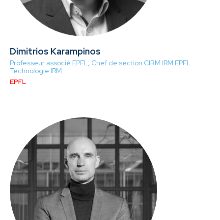
Dimitrios Karampinos
Professeur associé EPFL, Chef de
section CIBM IRM EPFL
Technologie IRM
EPFL