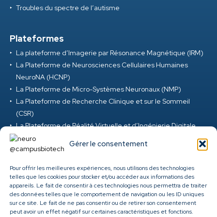
Troubles du spectre de l’autisme
Plateformes
La plateforme d’Imagerie par Résonance Magnétique (IRM)
La Plateforme de Neurosciences Cellulaires Humaines
NeuroNA (HCNP)
La Plateforme de Micro-Systèmes Neuronaux (NMP)
La Plateforme de Recherche Clinique et sur le Sommeil
(CSR)
La Plateforme de Réalité Virtuelle et d’Ingénierie Digitale
(VRD)
Gérer le consentement
La Plateforme de Neurosciences Précliniques (PNP)
La Plateforme M-EEG et Neuromod (MEG) au Campus
Pour offrir les meilleures expériences, nous utilisons des technologies
Biotech
telles que les cookies pour stocker et/ou accéder aux informations des
appareils. Le fait de consentir à ces technologies nous permettra de traiter
Clinique ambulatoire de santé cérébrale et mentale des
des données telles que le comportement de navigation ou les ID uniques
HUG
sur ce site. Le fait de ne pas consentir ou de retirer son consentement
Genome Center
peut avoir un effet négatif sur certaines caractéristiques et fonctions.