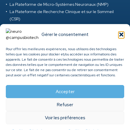
La Plateforme de Micro-Systèmes Neuronaux (NMP)
La Plateforme de Recherche Clinique et sur le Sommeil
(CSR)
La Plateforme de Réalité Virtuelle et d’Ingénierie Digitale
(VRD)
Gérer le consentement
La Plateforme de Neurosciences Précliniques (PNP)
La Plateforme M-EEG et Neuromod (MEG) au Campus
Pour offrir les meilleures expériences, nous utilisons des technologies
telles que les cookies pour stocker et/ou accéder aux informations des
Biotech
appareils. Le fait de consentir à ces technologies nous permettra de traiter
Clinique ambulatoire de santé cérébrale et mentale des
des données telles que le comportement de navigation ou les ID uniques
HUG
sur ce site. Le fait de ne pas consentir ou de retirer son consentement
peut avoir un effet négatif sur certaines caractéristiques et fonctions.
Genome Center
Accepter
Refuser
©
2026
Fondation Campus Biotech Geneva. All rights
Voir les préférences
reserved. |
Conditions Générales d'Utilisation
|
Designed and
developed by
Agence ACP