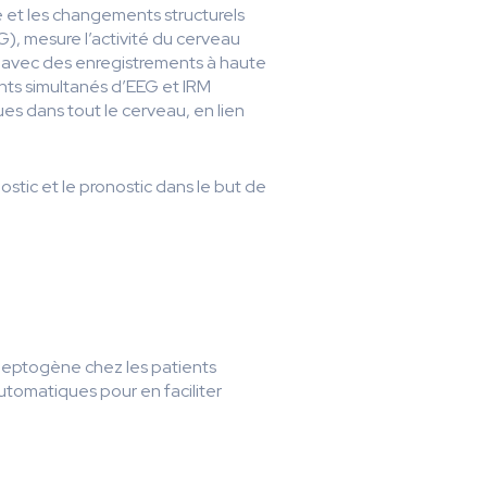
é et les changements structurels
), mesure l’activité du cerveau
G, avec des enregistrements à haute
ents simultanés d’EEG et IRM
 dans tout le cerveau, en lien
ostic et le pronostic dans le but de
pileptogène chez les patients
utomatiques pour en faciliter