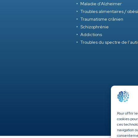
Maladie d’Alzheimer
Troubles alimentaires / obés
Traumatisme crânien
Schizophrénie
Addictions
Troubles du spectre de l’au
Pour offrir 
cookies pour
ces technol
navigation ou
consentement