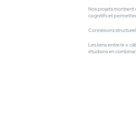
Nos projets montrent 
cognitifs et permette
Connexions structurell
Les liens entre le « 
étudions en combinant