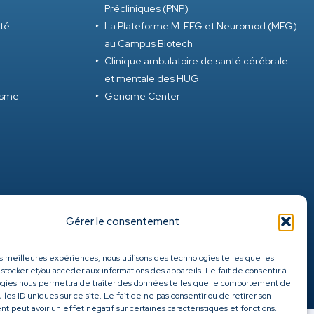
Précliniques (PNP)
ité
La Plateforme M-EEG et Neuromod (MEG)
au Campus Biotech
Clinique ambulatoire de santé cérébrale
et mentale des HUG
tisme
Genome Center
Gérer le consentement
les meilleures expériences, nous utilisons des technologies telles que les
 stocker et/ou accéder aux informations des appareils. Le fait de consentir à
ogies nous permettra de traiter des données telles que le comportement de
 les ID uniques sur ce site. Le fait de ne pas consentir ou de retirer son
 peut avoir un effet négatif sur certaines caractéristiques et fonctions.