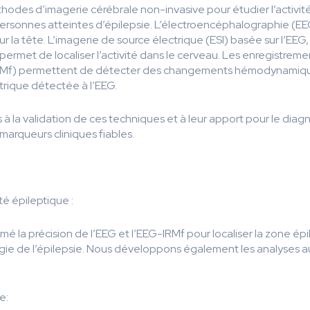
thodes d’imagerie cérébrale non-invasive pour étudier l’activit
ersonnes atteintes d’épilepsie. L’électroencéphalographie (EEG
r la tête. L’imagerie de source électrique (ESI) basée sur l’EE
permet de localiser l’activité dans le cerveau. Les enregistrem
RMf) permettent de détecter des changements hémodynamiques
trique détectée à l’EEG.
à la validation de ces techniques et à leur apport pour le diagn
marqueurs cliniques fiables.
ité épileptique :
mé la précision de l’EEG et l’EEG-IRMf pour localiser la zone é
rgie de l’épilepsie. Nous développons également les analyses a
e: