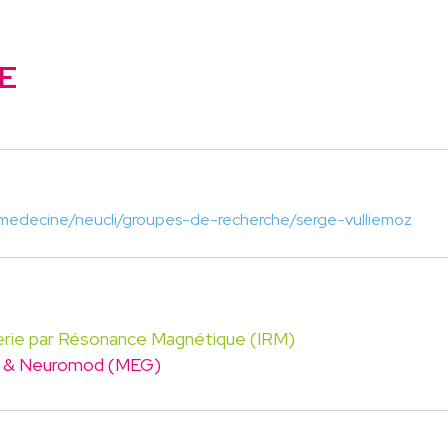
E
/medecine/neucli/groupes-de-recherche/serge-vulliemoz
rie par Résonance Magnétique (IRM)
 & Neuromod (MEG)