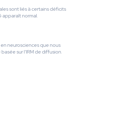
s sont liés à certains déficits
G apparaît normal.
le en neurosciences que nous
basée sur l’IRM de diffusion.