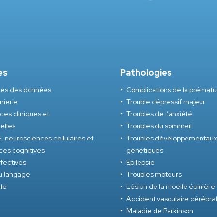
es
Pathologies
nces des données
Complications de la prématu
nierie
Trouble dépressif majeur
es cliniques et
Troubles de l’anxiété
nelles
Troubles du sommeil
, neurosciences cellulaires et
Troubles développementaux
ces cognitives
génétiques
fectives
Epilepsie
u langage
Troubles moteurs
ale
Lésion de la moelle épinière
Accident vasculaire cérébral
Maladie de Parkinson