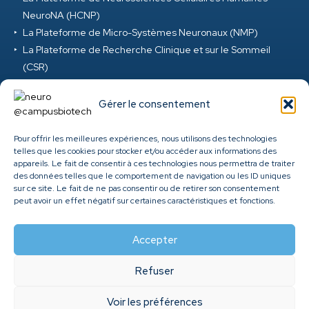
NeuroNA (HCNP)
La Plateforme de Micro-Systèmes Neuronaux (NMP)
La Plateforme de Recherche Clinique et sur le Sommeil
(CSR)
La Plateforme de Réalité Virtuelle et d’Ingénierie Digitale
(VRD)
Gérer le consentement
La Plateforme de Neurosciences Précliniques (PNP)
La Plateforme M-EEG et Neuromod (MEG) au Campus
Pour offrir les meilleures expériences, nous utilisons des technologies
telles que les cookies pour stocker et/ou accéder aux informations des
Biotech
appareils. Le fait de consentir à ces technologies nous permettra de traiter
Clinique ambulatoire de santé cérébrale et mentale des
des données telles que le comportement de navigation ou les ID uniques
HUG
sur ce site. Le fait de ne pas consentir ou de retirer son consentement
peut avoir un effet négatif sur certaines caractéristiques et fonctions.
Genome Center
Accepter
Refuser
©
2026
Fondation Campus Biotech Geneva. All rights
Voir les préférences