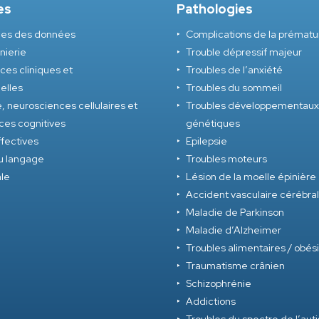
es
Pathologies
nces des données
Complications de la prématu
nierie
Trouble dépressif majeur
es cliniques et
Troubles de l’anxiété
nelles
Troubles du sommeil
, neurosciences cellulaires et
Troubles développementaux
ces cognitives
génétiques
fectives
Epilepsie
u langage
Troubles moteurs
ale
Lésion de la moelle épinière
Accident vasculaire cérébral
Maladie de Parkinson
Maladie d’Alzheimer
Troubles alimentaires / obés
Traumatisme crânien
Schizophrénie
Addictions