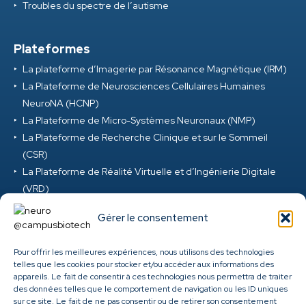
Troubles du spectre de l’autisme
Plateformes
La plateforme d’Imagerie par Résonance Magnétique (IRM)
La Plateforme de Neurosciences Cellulaires Humaines
NeuroNA (HCNP)
La Plateforme de Micro-Systèmes Neuronaux (NMP)
La Plateforme de Recherche Clinique et sur le Sommeil
(CSR)
La Plateforme de Réalité Virtuelle et d’Ingénierie Digitale
(VRD)
La Plateforme de Neurosciences Précliniques (PNP)
Gérer le consentement
La Plateforme M-EEG et Neuromod (MEG) au Campus
Biotech
Pour offrir les meilleures expériences, nous utilisons des technologies
Clinique ambulatoire de santé cérébrale et mentale des
telles que les cookies pour stocker et/ou accéder aux informations des
HUG
appareils. Le fait de consentir à ces technologies nous permettra de traiter
des données telles que le comportement de navigation ou les ID uniques
Genome Center
sur ce site. Le fait de ne pas consentir ou de retirer son consentement