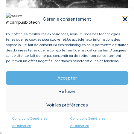
Gérer le consentement
Pour offrir les meilleures expériences, nous utilisons des technologies
telles que les cookies pour stocker et/ou accéder aux informations des
appareils. Le fait de consentir à ces technologies nous permettra de traiter
des données telles que le comportement de navigation ou les ID uniques
Neuro-ingénierie
sur ce site. Le fait de ne pas consentir ou de retirer son consentement
Neurosciences cliniques et translationnelles
peut avoir un effet négatif sur certaines caractéristiques et fonctions.
Réparer les lésions de la moelle
épinière
Accepter
Cibler les neurones qui rétablissent la marche À l'aide de
Refuser
la transcriptomique unicellulaire et spécifique à la
projection, les scientifiques ont découvert une
Voir les préférences
population...
Plateforme d’Imagerie par Résonance Magnétique (IRM)
Conditions Générales
Conditions Générales
Plateforme de Micro-Systèmes Neuronaux (NMP)
d’Utilisation
d’Utilisation
Plateforme de Neurosciences Précliniques (PNP)
Plateforme M/EEG & Neuromod (MEG)