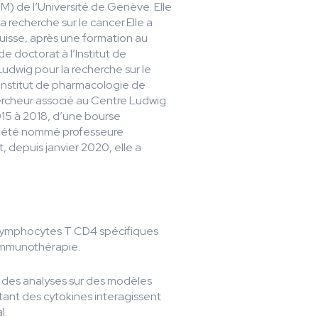
) de l’Université de Genève. Elle
 recherche sur le cancer.Elle a
uisse, après une formation au
 doctorat à l’Institut de
udwig pour la recherche sur le
l’Institut de pharmacologie de
ercheur associé au Centre Ludwig
2015 à 2018, d’une bourse
e a été nommé professeure
 depuis janvier 2020, elle a
s lymphocytes T CD4 spécifiques
’immunothérapie.
 des analyses sur des modèles
tant des cytokines interagissent
l.