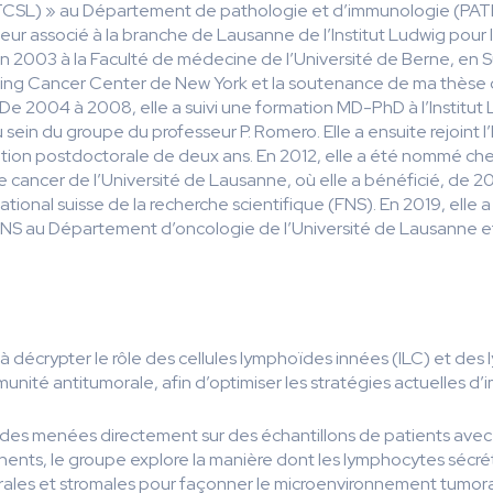
(TCSL) » au Département de pathologie et d’immunologie (PATIM
r associé à la branche de Lausanne de l’Institut Ludwig pour la
 2003 à la Faculté de médecine de l’Université de Berne, en S
ing Cancer Center de New York et la soutenance de ma thèse de
e 2004 à 2008, elle a suivi une formation MD-PhD à l’Institut L
sein du groupe du professeur P. Romero. Elle a ensuite rejoint 
tion postdoctorale de deux ans. En 2012, elle a été nommé ch
le cancer de l’Université de Lausanne, où elle a bénéficié, de 
tional suisse de la recherche scientifique (FNS). En 2019, ell
NS au Département d’oncologie de l’Université de Lausanne et,
 à décrypter le rôle des cellules lymphoïdes innées (ILC) et de
unité antitumorale, afin d’optimiser les stratégies actuelles d
des menées directement sur des échantillons de patients avec
nents, le groupe explore la manière dont les lymphocytes sécré
orales et stromales pour façonner le microenvironnement tumora