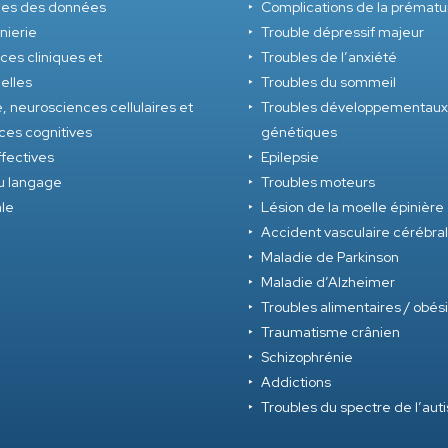
nces des données
Complications de la prématu
nierie
Trouble dépressif majeur
es cliniques et
Troubles de l’anxiété
nelles
Troubles du sommeil
, neurosciences cellulaires et
Troubles développementaux
ces cognitives
génétiques
fectives
Epilepsie
u langage
Troubles moteurs
ale
Lésion de la moelle épinière
Accident vasculaire cérébral
Maladie de Parkinson
Maladie d’Alzheimer
Troubles alimentaires / obés
Traumatisme crânien
Schizophrénie
Addictions
Troubles du spectre de l’au