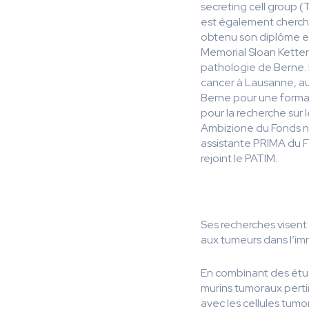
secreting cell group 
est également chercheu
obtenu son diplôme en
Memorial Sloan Ketter
pathologie de Berne. D
cancer à Lausanne, au 
Berne pour une forma
pour la recherche sur 
Ambizione du Fonds na
assistante PRIMA du F
rejoint le PATIM.
Ses recherches visent
aux tumeurs dans l’imm
En combinant des étu
murins tumoraux perti
avec les cellules tum