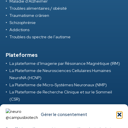
Maladie d’Alzheimer
Troubles alimentaires / obésité
Traumatisme crânien
Schizophrénie
Addictions
Troubles du spectre de l’autisme
Plateformes
La plateforme d’Imagerie par Résonance Magnétique (IRM)
La Plateforme de Neurosciences Cellulaires Humaines
NeuroNA (HCNP)
La Plateforme de Micro-Systèmes Neuronaux (NMP)
La Plateforme de Recherche Clinique et sur le Sommeil
(CSR)
La Plateforme de Réalité Virtuelle et d’Ingénierie Digitale
(VRD)
Gérer le consentement
La Plateforme de Neurosciences Précliniques (PNP)
La Plateforme M-EEG et Neuromod (MEG) au Campus