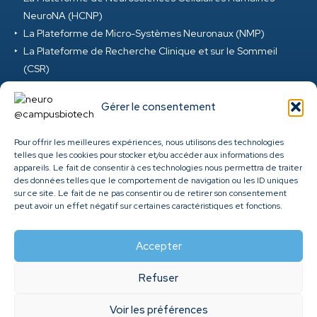
NeuroNA (HCNP)
La Plateforme de Micro-Systèmes Neuronaux (NMP)
La Plateforme de Recherche Clinique et sur le Sommeil
(CSR)
La Plateforme de Réalité Virtuelle et d’Ingénierie Digitale
(VRD)
Gérer le consentement
La Plateforme de Neurosciences Précliniques (PNP)
La Plateforme M-EEG et Neuromod (MEG) au Campus
Pour offrir les meilleures expériences, nous utilisons des technologies
telles que les cookies pour stocker et/ou accéder aux informations des
Biotech
appareils. Le fait de consentir à ces technologies nous permettra de traiter
Clinique ambulatoire de santé cérébrale et mentale des
des données telles que le comportement de navigation ou les ID uniques
HUG
sur ce site. Le fait de ne pas consentir ou de retirer son consentement
peut avoir un effet négatif sur certaines caractéristiques et fonctions.
Genome Center
Accepter
Refuser
©
2026
Fondation Campus Biotech Geneva. All rights
Voir les préférences