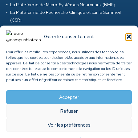
La Plateforme de Micro-Systèmes Neuronaux (NMP)
La Plateforme de Recherche Clinique et sur le Sommeil
(CSR)
La Plateforme de Réalité Virtuelle et d’Ingénierie Digitale
(VRD)
Gérer le consentement
La Plateforme de Neurosciences Précliniques (PNP)
La Plateforme M-EEG et Neuromod (MEG) au Campus
Pour offrir les meilleures expériences, nous utilisons des technologies
telles que les cookies pour stocker et/ou accéder aux informations des
Biotech
appareils. Le fait de consentir à ces technologies nous permettra de traiter
Clinique ambulatoire de santé cérébrale et mentale des
des données telles que le comportement de navigation ou les ID uniques
HUG
sur ce site. Le fait de ne pas consentir ou de retirer son consentement
peut avoir un effet négatif sur certaines caractéristiques et fonctions.
Genome Center
Accepter
Refuser
©
2026
Fondation Campus Biotech Geneva. All rights
Voir les préférences
reserved. |
Conditions Générales d'Utilisation
|
Designed and
developed by
Agence ACP