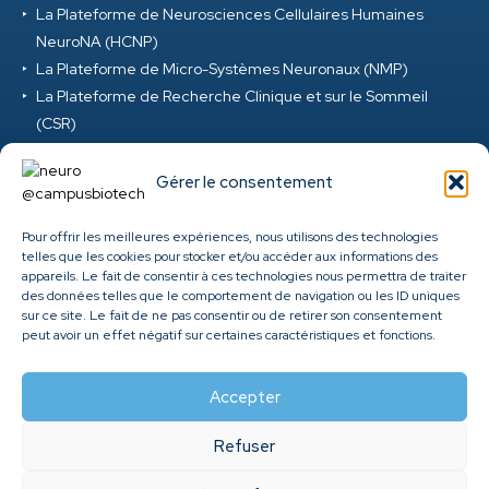
La Plateforme de Neurosciences Cellulaires Humaines
NeuroNA (HCNP)
La Plateforme de Micro-Systèmes Neuronaux (NMP)
La Plateforme de Recherche Clinique et sur le Sommeil
(CSR)
La Plateforme de Réalité Virtuelle et d’Ingénierie Digitale
(VRD)
Gérer le consentement
La Plateforme de Neurosciences Précliniques (PNP)
La Plateforme M-EEG et Neuromod (MEG) au Campus
Pour offrir les meilleures expériences, nous utilisons des technologies
telles que les cookies pour stocker et/ou accéder aux informations des
Biotech
appareils. Le fait de consentir à ces technologies nous permettra de traiter
Clinique ambulatoire de santé cérébrale et mentale des
des données telles que le comportement de navigation ou les ID uniques
HUG
sur ce site. Le fait de ne pas consentir ou de retirer son consentement
peut avoir un effet négatif sur certaines caractéristiques et fonctions.
Genome Center
Accepter
Refuser
©
2026
Fondation Campus Biotech Geneva. All rights