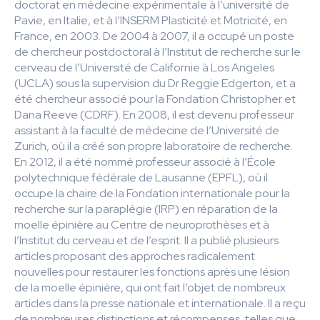
doctorat en médecine expérimentale à l’université de
Pavie, en Italie, et à l’INSERM Plasticité et Motricité, en
France, en 2003. De 2004 à 2007, il a occupé un poste
de chercheur postdoctoral à l’Institut de recherche sur le
cerveau de l’Université de Californie à Los Angeles
(UCLA) sous la supervision du Dr Reggie Edgerton, et a
été chercheur associé pour la Fondation Christopher et
Dana Reeve (CDRF). En 2008, il est devenu professeur
assistant à la faculté de médecine de l’Université de
Zurich, où il a créé son propre laboratoire de recherche.
En 2012, il a été nommé professeur associé à l’École
polytechnique fédérale de Lausanne (EPFL), où il
occupe la chaire de la Fondation internationale pour la
recherche sur la paraplégie (IRP) en réparation de la
moelle épinière au Centre de neuroprothèses et à
l’Institut du cerveau et de l’esprit. Il a publié plusieurs
articles proposant des approches radicalement
nouvelles pour restaurer les fonctions après une lésion
de la moelle épinière, qui ont fait l’objet de nombreux
articles dans la presse nationale et internationale. Il a reçu
de nombreuses distinctions et récompenses, telles que