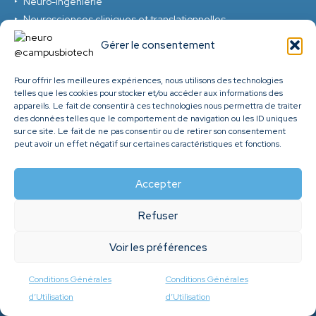
Neuro-ingénierie
Neurosciences cliniques et translationnelles
Psychologie, neurosciences cellulaires et neurosciences
Gérer le consentement
cognitives
Sciences affectives
Pour offrir les meilleures expériences, nous utilisons des technologies
Sciences du langage
telles que les cookies pour stocker et/ou accéder aux informations des
appareils. Le fait de consentir à ces technologies nous permettra de traiter
Santé globale
des données telles que le comportement de navigation ou les ID uniques
sur ce site. Le fait de ne pas consentir ou de retirer son consentement
peut avoir un effet négatif sur certaines caractéristiques et fonctions.
Pathologies
Complications de la prématurité
Accepter
Trouble dépressif majeur
Troubles de l’anxiété
Refuser
Troubles du sommeil
Troubles développementaux et génétiques
Voir les préférences
Epilepsie
Troubles moteurs
Conditions Générales
Conditions Générales
Lésion de la moelle épinière
d’Utilisation
d’Utilisation
Accident vasculaire cérébral