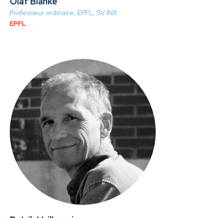
Olaf Blanke
Professeur ordinaire, EPFL, SV INX
EPFL